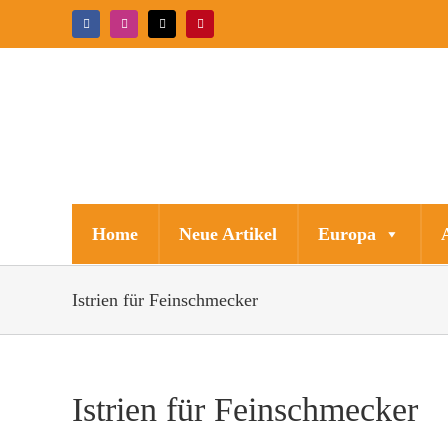
Zum
Facebook
Instagram
X
Pinterest
Inhalt
springen
Home
Neue Artikel
Europa
Istrien für Feinschmecker
Istrien für Feinschmecker