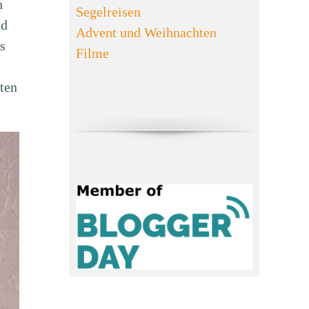
h
Segelreisen
nd
Advent und Weihnachten
s
Filme
ten