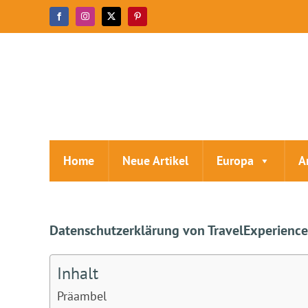
Zum
Facebook
Instagram
X
Pinterest
Inhalt
springen
Home
Neue Artikel
Europa
A
Datenschutzerklärung von TravelExperience
Inhalt
Präambel