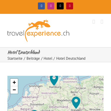
Zum
Facebook
Instagram
X
Pinterest
Inhalt
springen
Hotel Deutschland
Startseite
Beiträge
Hotel
Hotel Deutschland
+
−