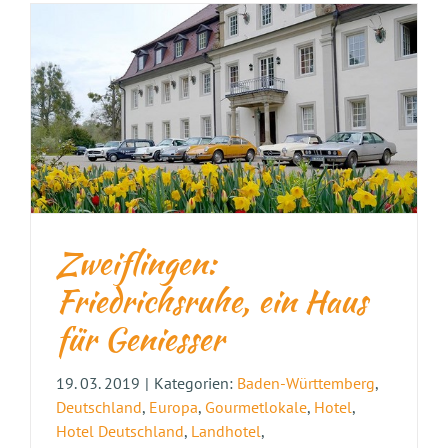
Zweiflingen:
Friedrichsruhe, ein Haus
für Geniesser
19. 03. 2019
|
Kategorien:
Baden-Württemberg
,
Deutschland
,
Europa
,
Gourmetlokale
,
Hotel
,
Hotel Deutschland
,
Landhotel
,