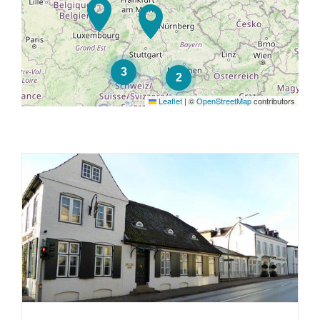
3
2
Leaflet
|
©
OpenStreetMap
contributors