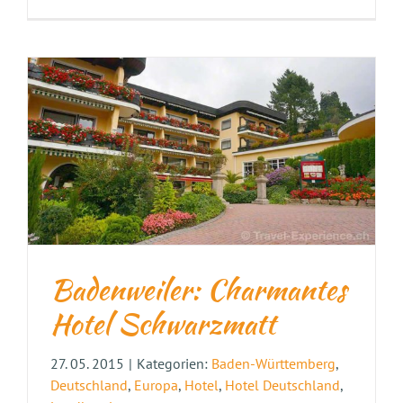
Badenweiler: Charmantes
Hotel Schwarzmatt
27. 05. 2015
|
Kategorien:
Baden-Württemberg
,
Deutschland
,
Europa
,
Hotel
,
Hotel Deutschland
,