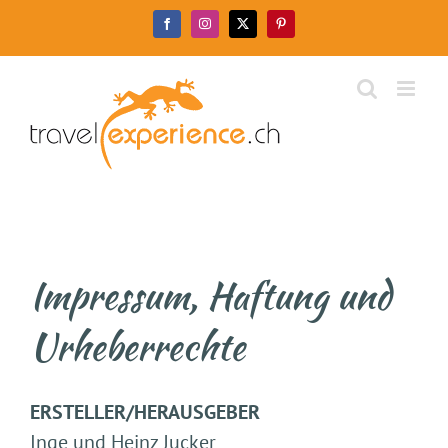
Zum
Facebook
Instagram
X
Pinterest
Inhalt
springen
Impressum, Haftung und
Urheberrechte
ERSTELLER/HERAUSGEBER
Inge und Heinz Jucker