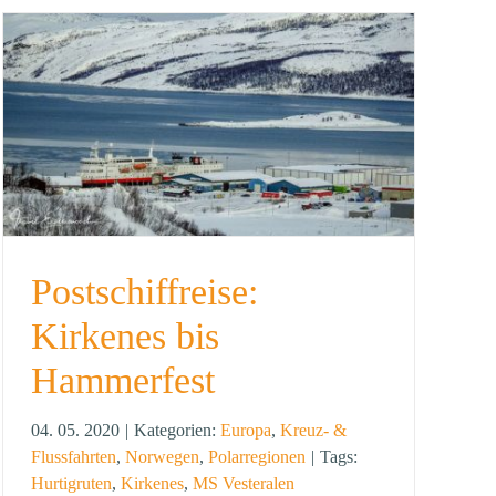
Postschiffreise:
Kirkenes bis
Hammerfest
04. 05. 2020
|
Kategorien:
Europa
,
Kreuz- &
Flussfahrten
,
Norwegen
,
Polarregionen
|
Tags:
Hurtigruten
,
Kirkenes
,
MS Vesteralen