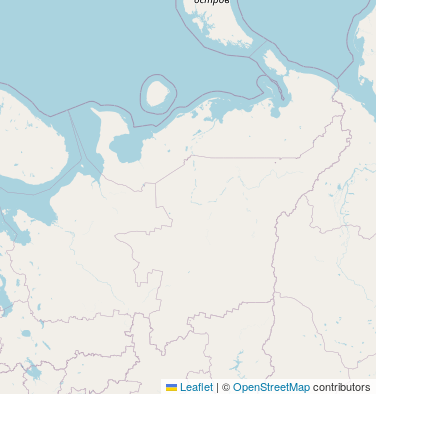
Leaflet
|
©
OpenStreetMap
contributors