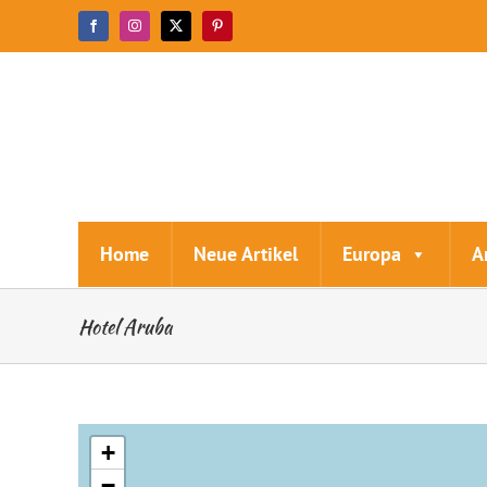
Zum
Facebook
Instagram
X
Pinterest
Inhalt
springen
Home
Neue Artikel
Europa
A
Hotel Aruba
+
−