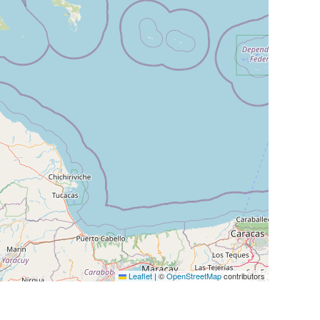
Leaflet
|
©
OpenStreetMap
contributors