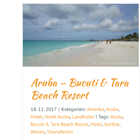
Aruba – Bucuti & Tara
Beach Resort
18. 11. 2017
|
Kategorien:
Amerika
,
Aruba
,
Hotel
,
Hotel Aruba
,
Landhotel
|
Tags:
Aruba
,
Bucuti & Tara Beach Resort
,
Hotel
,
Karibik
,
Reisen
,
Strandferien