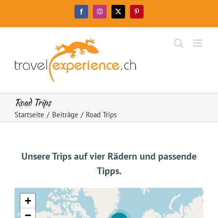
Zum
Facebook
Instagram
X
Pinterest
Inhalt
springen
Road Trips
Startseite
Beiträge
Road Trips
Unsere Trips auf vier Rädern und passende
Tipps.
+
−