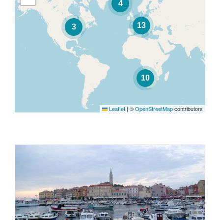
4
13
3
10
Leaflet
|
©
OpenStreetMap
contributors