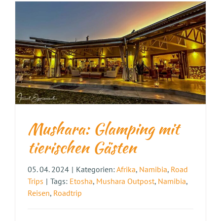
Mushara: Glamping mit
tierischen Gästen
05. 04. 2024
|
Kategorien:
Afrika
,
Namibia
,
Road
Trips
|
Tags:
Etosha
,
Mushara Outpost
,
Namibia
,
Reisen
,
Roadtrip