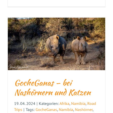
GocheGanas – bei
Nashörnern und Katzen
19. 04. 2024
|
Kategorien:
Afrika
,
Namibia
,
Road
Trips
|
Tags:
GocheGanas
,
Namibia
,
Nashörner
,