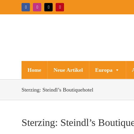
Zum
Facebook
Instagram
X
Pinterest
Inhalt
springen
Home
Neue Artikel
Europa
Sterzing: Steindl’s Boutiquehotel
Sterzing: Steindl’s Boutiqu