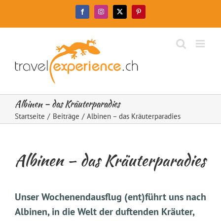
Zum
Facebook
Instagram
X
Pinterest
Inhalt
springen
Albinen – das Kräuterparadies
Startseite
Beiträge
Albinen – das Kräuterparadies
Albinen – das Kräuterparadies
Unser Wochenendausflug (ent)führt uns nach
Albinen, in die Welt der duftenden Kräuter,