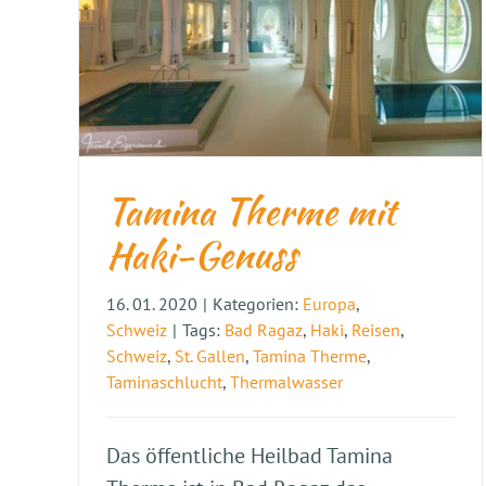
Tamina Therme mit
Haki-Genuss
16. 01. 2020
|
Kategorien:
Europa
,
Schweiz
|
Tags:
Bad Ragaz
,
Haki
,
Reisen
,
Schweiz
,
St. Gallen
,
Tamina Therme
,
Taminaschlucht
,
Thermalwasser
Das öffentliche Heilbad Tamina