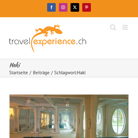
Zum
Facebook
Instagram
X
Pinterest
Inhalt
springen
Haki
Startseite
Beiträge
Schlagwort:
Haki