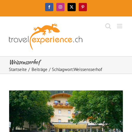
Zum
Facebook
Instagram
X
Pinterest
Inhalt
springen
Weissensserhof
Startseite
Beiträge
Schlagwort:
Weissensserhof