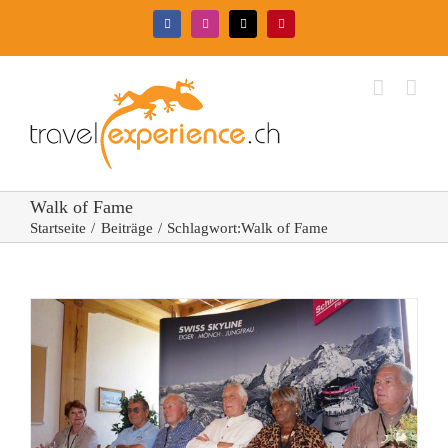
Zum
Facebook
Instagram
X
Pinterest
Inhalt
springen
Walk of Fame
Startseite
Beiträge
Schlagwort:
Walk of Fame