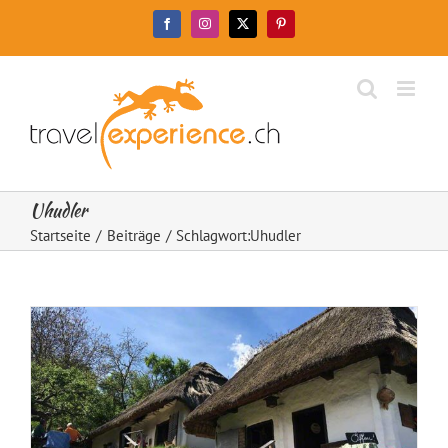
Zum
Facebook
Instagram
X
Pinterest
Inhalt
springen
Uhudler
Startseite
Beiträge
Schlagwort:
Uhudler