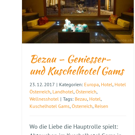
Bezau – Geniesser-
und Kuschelhotel Gams
23. 12. 2017
|
Kategorien:
Europa
,
Hotel
,
Hotel
Österreich
,
Landhotel
,
Österreich
,
Wellnesshotel
|
Tags:
Bezau
,
Hotel
,
Kuschelhotel Gams
,
Österreich
,
Reisen
Wo die Liebe die Hauptrolle spielt: