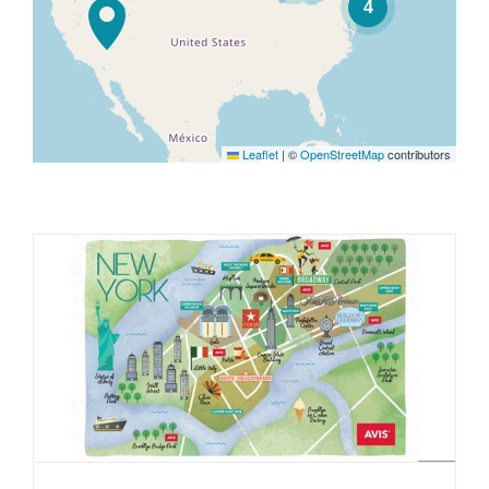
4
Leaflet
|
©
OpenStreetMap
contributors