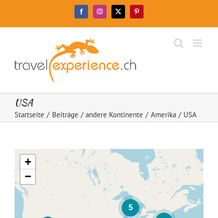
Zum
Facebook
Instagram
X
Pinterest
Inhalt
springen
USA
Startseite
Beiträge
andere Kontinente
Amerika
USA
+
−
5