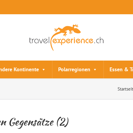
ndere Kontinente
Polarregionen
Essen & T
Startsei
en Gegensätze (2)