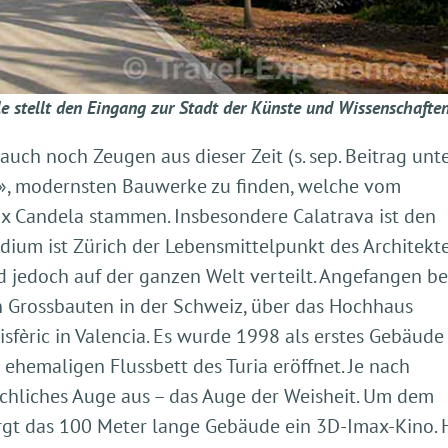
stellt den Eingang zur Stadt der Künste und Wissenschaften
auch noch Zeugen aus dieser Zeit (s. sep. Beitrag unt
en», modernsten Bauwerke zu finden, welche vom
ix Candela stammen. Insbesondere Calatrava ist den
udium ist Zürich der Lebensmittelpunkt des Architekte
d jedoch auf der ganzen Welt verteilt. Angefangen b
n Grossbauten in der Schweiz, über das Hochhaus
sfèric in Valencia. Es wurde 1998 als erstes Gebäude
ehemaligen Flussbett des Turia eröffnet. Je nach
chliches Auge aus – das Auge der Weisheit. Um dem
rgt das 100 Meter lange Gebäude ein 3D-Imax-Kino. 