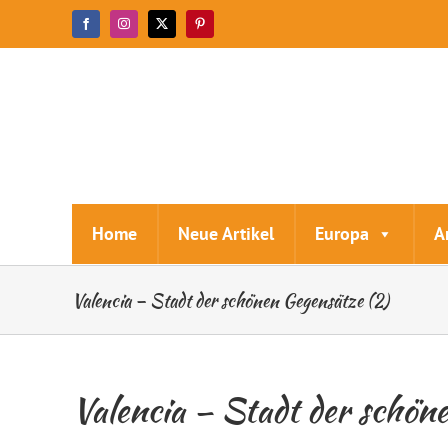
Zum
Facebook
Instagram
X
Pinterest
Inhalt
springen
Home
Neue Artikel
Europa
A
Valencia – Stadt der schönen Gegensätze (2)
Valencia – Stadt der schön