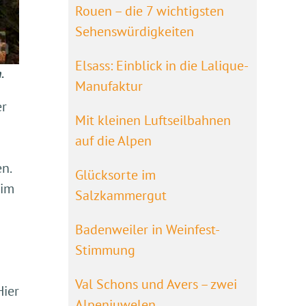
Rouen – die 7 wichtigsten
Sehenswürdigkeiten
Elsass: Einblick in die Lalique-
.
Manufaktur
er
Mit kleinen Luftseilbahnen
auf die Alpen
n.
Glücksorte im
eim
Salzkammergut
Badenweiler in Weinfest-
Stimmung
Val Schons und Avers – zwei
Hier
Alpenjuwelen